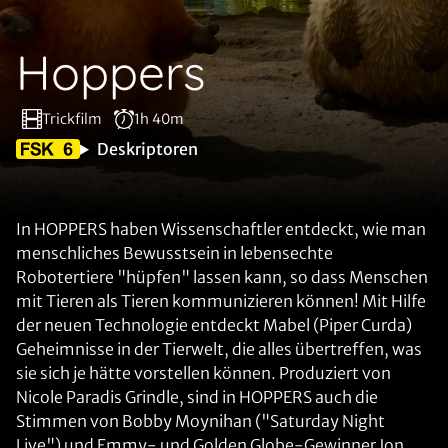
Hoppers
Trickfilm
1h 40m
Deskriptoren
In HOPPERS haben Wissenschaftler entdeckt, wie man
menschliches Bewusstsein in lebensechte
Robotertiere "hüpfen" lassen kann, so dass Menschen
mit Tieren als Tieren kommunizieren können! Mit Hilfe
der neuen Technologie entdeckt Mabel (Piper Curda)
Geheimnisse in der Tierwelt, die alles übertreffen, was
sie sich je hätte vorstellen können. Produziert von
Nicole Paradis Grindle, sind in HOPPERS auch die
Stimmen von Bobby Moynihan ("Saturday Night
Live") und Emmy- und Golden Globe-Gewinner Jon