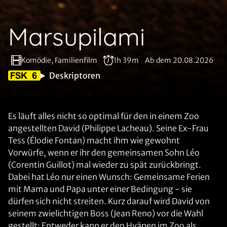
Marsupilami
Komödie, Familienfilm
1h 39m
Ab dem 20.08.2026
Deskriptoren
Es läuft alles nicht so optimal für den in einem Zoo
angestellten David (Philippe Lacheau). Seine Ex-Frau
Tess (Élodie Fontan) macht ihm wie gewohnt
Vorwürfe, wenn er ihr den gemeinsamen Sohn Léo
(Corentin Guillot) mal wieder zu spät zurückbringt.
Dabei hat Léo nur einen Wunsch: Gemeinsame Ferien
mit Mama und Papa unter einer Bedingung - sie
dürfen sich nicht streiten. Kurz darauf wird David von
seinem zwielichtigen Boss (Jean Reno) vor die Wahl
gestellt: Entweder kann er den Hyänen im Zoo als